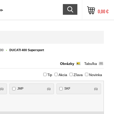
≫
0,00 €
400
DUCATI 400 Supersport
Obrázky
Tabuľka
Tip
Akcia
Zľava
Novinka
JMP
SKF
(1)
(1)
(1)