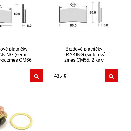
ové platničky
Brzdové platničky
KING (semi
BRAKING (sinterová
cká zmes CM66,
zmes CM55, 2 ks v
ks v balení)
balení)
42,- €