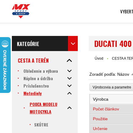
VYBERT
DUCATI 400
KATEGÓRIE
Úvod
CESTA A TE
CESTA A TERÉN
Oblečenie a výbava
Zoradiť podľa:
Názov
Náplne a údržba
Príslušenstvo
Výrobcovia a parametr
Motodiely
Výrobca
PODĽA MODELU
Počet článkov
MOTOCYKLA
Použitie
SKÚTRE
Určenie