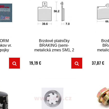
0ORM
Brzdové platničky
Brzd
nkov vr.
BRAKING (semi-
BRA
spojky
metalická zmes SM1, 2
metali
ks v balení)
2 
19,19 €
37,07 €