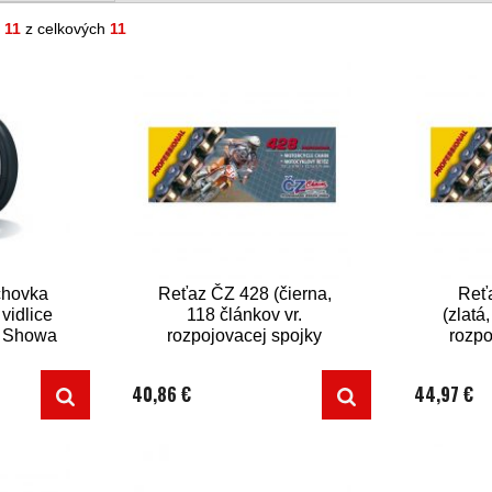
- 11
z celkových
11
chovka
Reťaz ČZ 428 (čierna,
Reť
vidlice
118 článkov vr.
(zlatá
, Showa
rozpojovacej spojky
rozpo
CLIP)
40,86 €
44,97 €