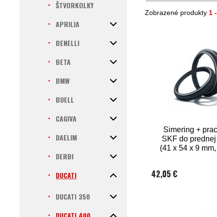
ŠTVORKOLKY
Zobrazené produkty
1 
APRILIA
BENELLI
BETA
BMW
BUELL
CAGIVA
Simering + pra
DAELIM
SKF do prednej 
(41 x 54 x 9 mm
DERBI
41 mm)
42,05 €
DUCATI
DUCATI 350
DUCATI 400