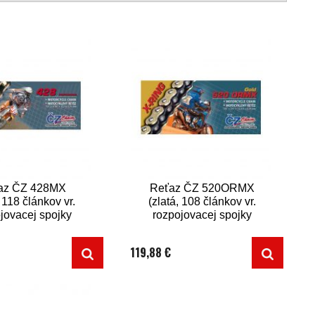
az ČZ 428MX
Reťaz ČZ 520ORMX
, 118 článkov vr.
(zlatá, 108 článkov vr.
jovacej spojky
rozpojovacej spojky
CLIP)
CLIP)
119,88 €