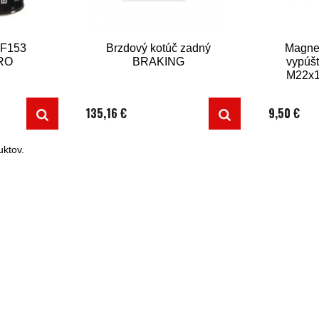
 HF153
Brzdový kotúč zadný
Magnet
RO
BRAKING
vypúš
M22x1
135,16 €
9,50 €
ktov.