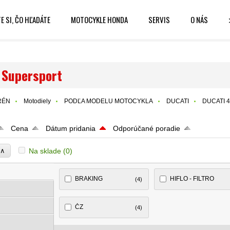
E SI, ČO HĽADÁTE
MOTOCYKLE HONDA
SERVIS
O NÁS
 Supersport
RÉN
Motodiely
PODĽA MODELU MOTOCYKLA
DUCATI
DUCATI 
Cena
Dátum pridania
Odporúčané poradie
∧
Na sklade
(0)
e
BRAKING
HIFLO - FILTRO
(4)
ČZ
(4)