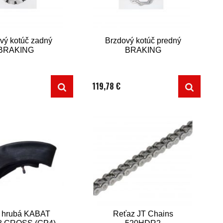
vý kotúč zadný
Brzdový kotúč predný
BRAKING
BRAKING
119,78 €
 hrubá KABAT
Reťaz JT Chains