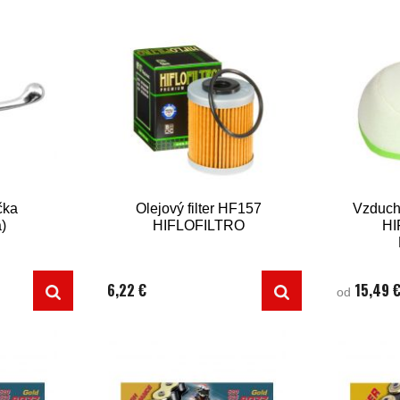
čka
Olejový filter HF157
Vzducho
á)
HIFLOFILTRO
HI
6,22 €
15,49 
od