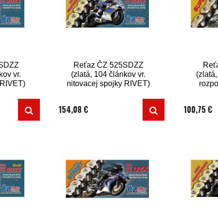
5SDZZ
Reťaz ČZ 525SDZZ
Reť
kov vr.
(zlatá, 104 článkov vr.
(zlatá
y RIVET)
nitovacej spojky RIVET)
rozpo
154,08 €
100,75 €