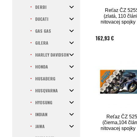
DERBI
Reťaz ČZ 52
(zlatá, 110 člán
DUCATI
nitovacej spojk
GAS GAS
162,93 €
GILERA
HARLEY DAVIDSON
HONDA
HUSABERG
HUSQVARNA
HYOSUNG
INDIAN
Reťaz ČZ 52
(čierna,104 člán
JAWA
nitovacej spojk