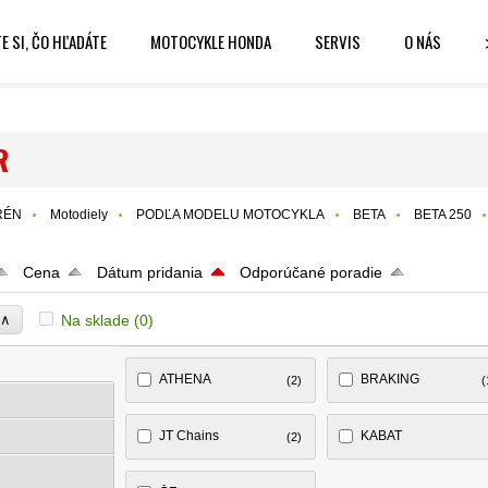
E SI, ČO HĽADÁTE
MOTOCYKLE HONDA
SERVIS
O NÁS
R
RÉN
Motodiely
PODĽA MODELU MOTOCYKLA
BETA
BETA 250
Cena
Dátum pridania
Odporúčané poradie
∧
Na sklade
(0)
e
ATHENA
BRAKING
(2)
(
JT Chains
KABAT
(2)