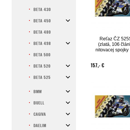
BETA 430
BETA 450
BETA 480
Reťaz ČZ 52
BETA 498
(zlatá, 106 člán
nitovacej spojk
BETA 500
157,- €
BETA 520
BETA 525
BMW
BUELL
CAGIVA
DAELIM