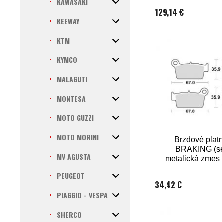
KAWASAKI
129,14 €
KEEWAY
KTM
KYMCO
MALAGUTI
MONTESA
MOTO GUZZI
MOTO MORINI
Brzdové platn
BRAKING (s
MV AGUSTA
metalická zmes
ks v balen
PEUGEOT
34,42 €
PIAGGIO - VESPA
SHERCO