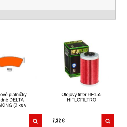
ové platničky
Olejový filter HF155
edné DELTA
HIFLOFILTRO
KING (2 ks v
balení)
7,32 €