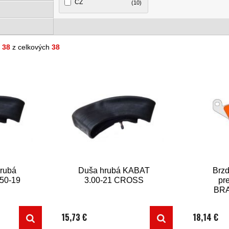
ČZ
(10)
- 38
z celkových
38
rubá
Duša hrubá KABAT
Brzd
50-19
3.00-21 CROSS
pr
BRA
15,73 €
18,14 €