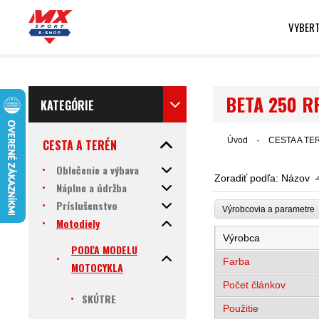
VYBERT
BETA 250 R
KATEGÓRIE
Úvod
CESTA A TE
CESTA A TERÉN
Oblečenie a výbava
Zoradiť podľa:
Názov
Náplne a údržba
Príslušenstvo
Výrobcovia a parametr
Motodiely
Výrobca
PODĽA MODELU
Farba
MOTOCYKLA
Počet článkov
SKÚTRE
Použitie