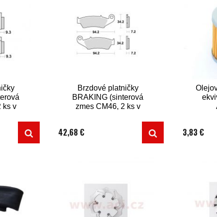
ičky
Brzdové platničky
Olejov
erová
BRAKING (sinterová
ekvi
 ks v
zmes CM46, 2 ks v
balení)
42,68 €
3,83 €