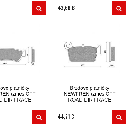
42,68 €
ové platničky
Brzdové platničky
EN (zmes OFF
NEWFREN (zmes OFF
D DIRT RACE
ROAD DIRT RACE
ERED, 2 ks v
SINTERED, 2 ks v
balení)
balení)
44,71 €