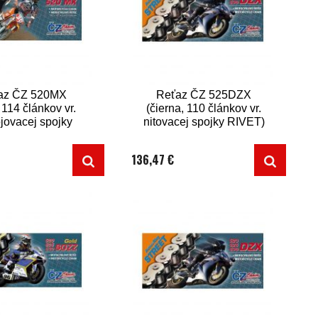
az ČZ 520MX
Reťaz ČZ 525DZX
, 114 článkov vr.
(čierna, 110 článkov vr.
jovacej spojky
nitovacej spojky RIVET)
CLIP)
136,47 €