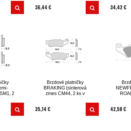
36,44 €
34,42 €
ičky
Brzdové platničky
Brzd
emi-
BRAKING (sinterová
NEWFR
 SM1, 2
zmes CM44, 2 ks v
ROA
í)
balení)
SINT
35,14 €
42,58 €