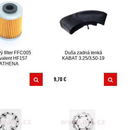
ý filter FFC005
Duša zadná tenká
valent HF157
KABAT 3.25/3.50-19
ATHENA
9,70 €