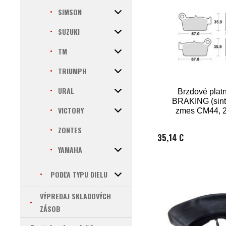
SIMSON
SUZUKI
TM
TRIUMPH
URAL
Brzdové platn
BRAKING (sint
VICTORY
zmes CM44, 2
balení)
ZONTES
35,14 €
YAMAHA
PODĽA TYPU DIELU
VÝPREDAJ SKLADOVÝCH
ZÁSOB