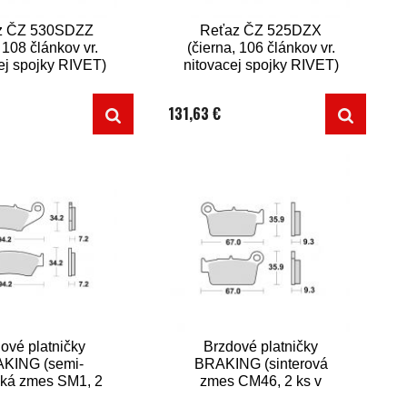
z ČZ 530SDZZ
Reťaz ČZ 525DZX
, 108 článkov vr.
(čierna, 106 článkov vr.
ej spojky RIVET)
nitovacej spojky RIVET)
131,63 €
ové platničky
Brzdové platničky
KING (semi-
BRAKING (sinterová
cká zmes SM1, 2
zmes CM46, 2 ks v
s v balení)
balení)