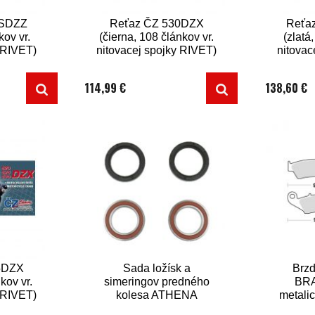
5SDZZ
Reťaz ČZ 530DZX
Reťa
kov vr.
(čierna, 108 článkov vr.
(zlatá
y RIVET)
nitovacej spojky RIVET)
nitovac
114,99 €
138,60 €
5DZX
Sada ložísk a
Brzd
kov vr.
simeringov predného
BRA
y RIVET)
kolesa ATHENA
metali
k