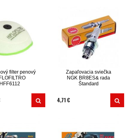
vý filter penový
Zapaľovacia sviečka
FLOFILTRO
NGK BR8ES& rada
HFF6112
Štandard
€
4,71 €