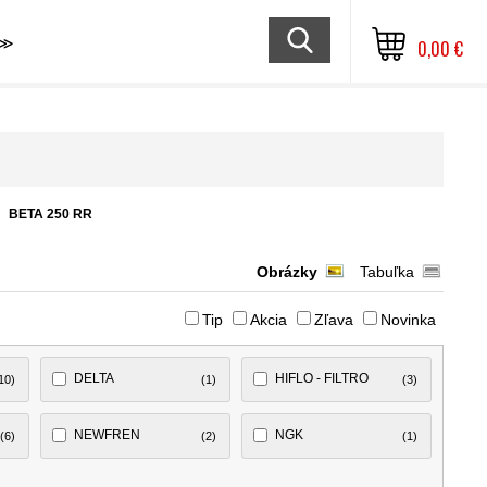
≫
0,00 €
BETA 250 RR
Obrázky
Tabuľka
Tip
Akcia
Zľava
Novinka
DELTA
HIFLO - FILTRO
10)
(1)
(3)
NEWFREN
NGK
(6)
(2)
(1)