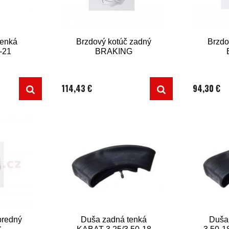
tenká
Brzdový kotúč zadný
Brzdo
-21
BRAKING
114,43 €
94,30 €
predný
Duša zadná tenká
Duša