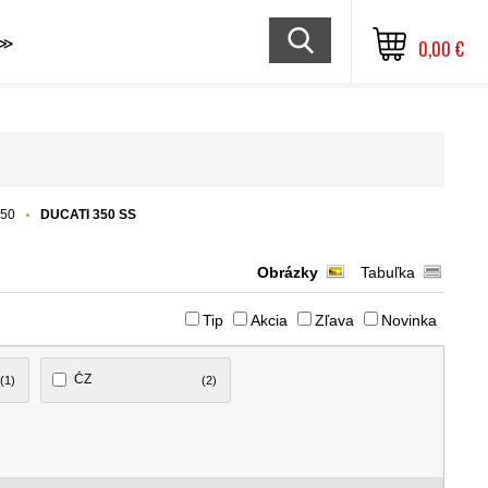
≫
0,00 €
350
DUCATI 350 SS
Obrázky
Tabuľka
Tip
Akcia
Zľava
Novinka
ČZ
(1)
(2)