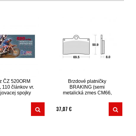
z ČZ 520ORM
Brzdové platničky
, 110 článkov vr.
BRAKING (semi
jovacej spojky
metalická zmes CM66,
CLIP)
2 ks v balení)
37,07 €