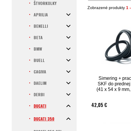
ŠTVORKOLKY
Zobrazené produkty
1 
APRILIA
BENELLI
BETA
BMW
BUELL
CAGIVA
Simering + pra
DAELIM
SKF do prednej 
(41 x 54 x 9 mm
DERBI
41 mm)
42,05 €
DUCATI
DUCATI 350