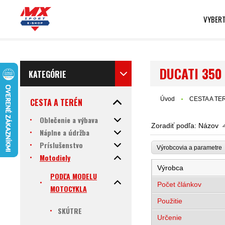
VYBERT
DUCATI 350
KATEGÓRIE
Úvod
CESTA A TE
CESTA A TERÉN
Oblečenie a výbava
Zoradiť podľa:
Názov
Náplne a údržba
Príslušenstvo
Výrobcovia a parametr
Motodiely
Výrobca
PODĽA MODELU
Počet článkov
MOTOCYKLA
Použitie
SKÚTRE
Určenie