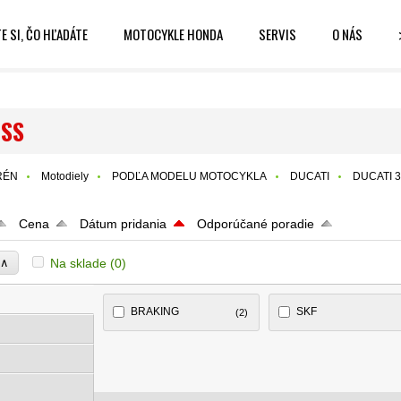
E SI, ČO HĽADÁTE
MOTOCYKLE HONDA
SERVIS
O NÁS
 SS
RÉN
Motodiely
PODĽA MODELU MOTOCYKLA
DUCATI
DUCATI 
Cena
Dátum pridania
Odporúčané poradie
∧
Na sklade
(0)
e
BRAKING
SKF
(2)