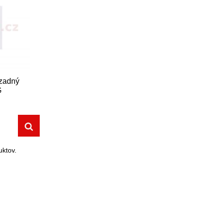
 zadný
G
ktov.