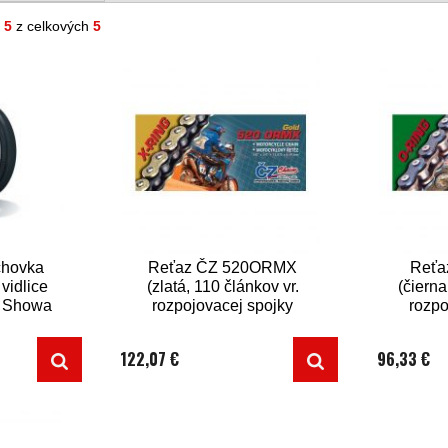
- 5
z celkových
5
chovka
Reťaz ČZ 520ORMX
Reťa
vidlice
(zlatá, 110 článkov vr.
(čierna
, Showa
rozpojovacej spojky
rozpo
CLIP)
122,07 €
96,33 €