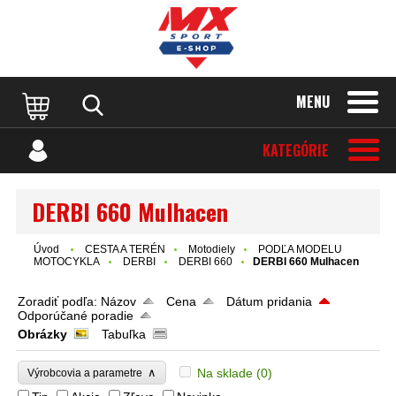
MENU
KATEGÓRIE
DERBI 660 Mulhacen
Úvod
CESTA A TERÉN
Motodiely
PODĽA MODELU
MOTOCYKLA
DERBI
DERBI 660
DERBI 660 Mulhacen
Zoradiť podľa:
Názov
Cena
Dátum pridania
Odporúčané poradie
Obrázky
Tabuľka
∧
Na sklade
(0)
Výrobcovia a parametre