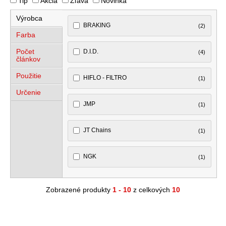
Tip
Akcia
Zľava
Novinka
Výrobca
BRAKING
(2)
Farba
Počet
D.I.D.
(4)
článkov
Použitie
HIFLO - FILTRO
(1)
Určenie
JMP
(1)
JT Chains
(1)
NGK
(1)
Zobrazené produkty
1 - 10
z celkových
10