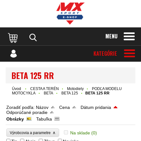
MENU
KATEGÓRIE
BETA 125 RR
Úvod
CESTA A TERÉN
Motodiely
PODĽA MODELU
MOTOCYKLA
BETA
BETA 125
BETA 125 RR
Zoradiť podľa:
Názov
Cena
Dátum pridania
Odporúčané poradie
Obrázky
Tabuľka
∧
Na sklade
(0)
Výrobcovia a parametre