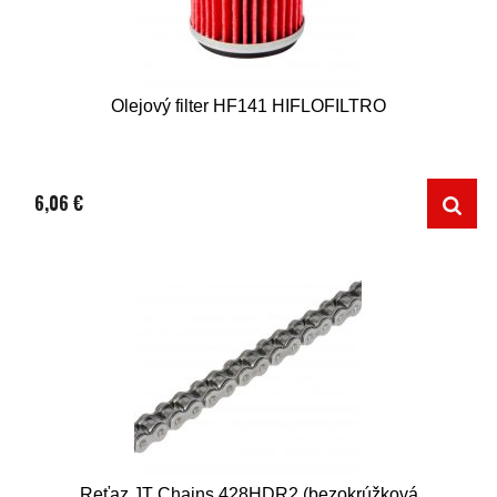
Olejový filter HF141 HIFLOFILTRO
6,06 €
Reťaz JT Chains 428HDR2 (bezokrúžková