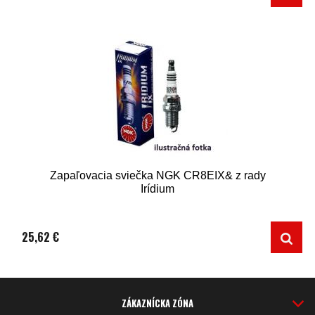
Zapaľovacia sviečka NGK CR8EIX& z rady
Irídium
25,62 €
ZÁKAZNÍCKA ZÓNA