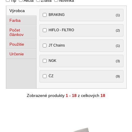
Tip
Akcia
Zľava
Novinka
Výrobca
BRAKING
(1)
Farba
Počet
HIFLO - FILTRO
(2)
článkov
Použitie
JT Chains
(1)
Určenie
NGK
(3)
ČZ
(9)
Zobrazené produkty
1 - 18
z celkových
18