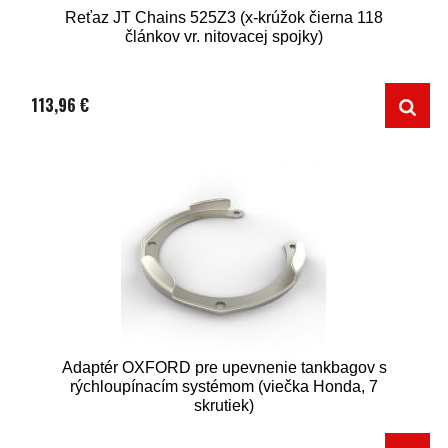
Reťaz JT Chains 525Z3 (x-krúžok čierna 118
článkov vr. nitovacej spojky)
113,96 €
Adaptér OXFORD pre upevnenie tankbagov s
rýchloupínacím systémom (viečka Honda, 7
skrutiek)