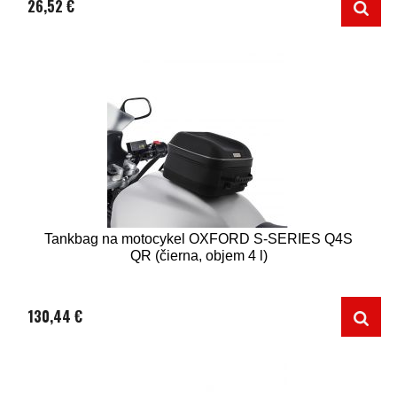
26,52 €
Tankbag na motocykel OXFORD S-SERIES Q4S
QR (čierna, objem 4 l)
130,44 €