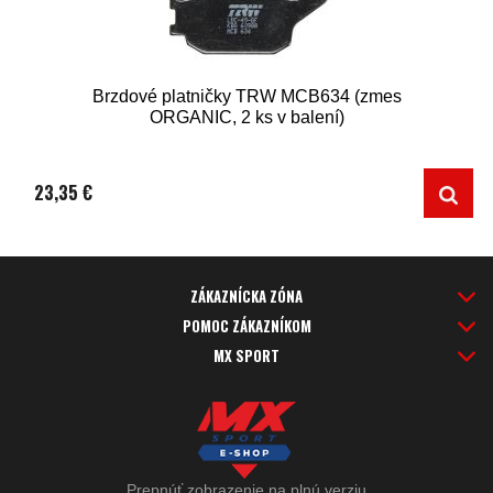
Brzdové platničky TRW MCB634 (zmes
ORGANIC, 2 ks v balení)
23,35 €
ZÁKAZNÍCKA ZÓNA
POMOC ZÁKAZNÍKOM
MX SPORT
Prepnúť zobrazenie na plnú verziu