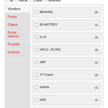
Tip
Akcia
Zľava
Novinka
Výrobca
BRAKING
(6)
Farba
Objem
BS-BATTERY
(1)
Počet
článkov
D.I.D.
(2)
Použitie
HIFLO - FILTRO
(3)
Určenie
JMP
(1)
JT Chains
(2)
KAPPA
(1)
NGK
(1)