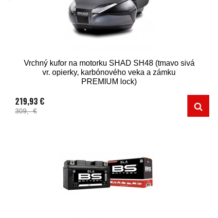
Vrchný kufor na motorku SHAD SH48 (tmavo sivá
vr. opierky, karbónového veka a zámku
PREMIUM lock)
219,93 €
309,- €