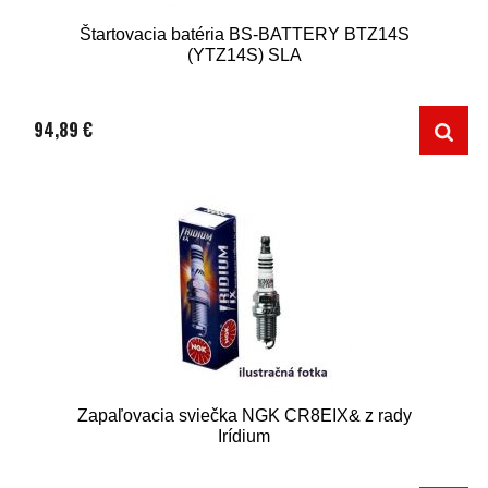
Štartovacia batéria BS-BATTERY BTZ14S
(YTZ14S) SLA
94,89 €
Zapaľovacia sviečka NGK CR8EIX& z rady
Irídium