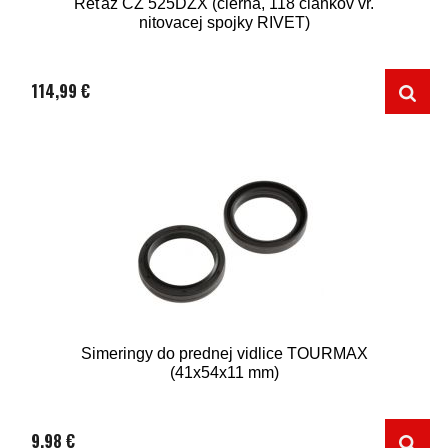
Reťaz ČZ 525DZX (čierna, 118 článkov vr.
nitovacej spojky RIVET)
114,99 €
Simeringy do prednej vidlice TOURMAX
(41x54x11 mm)
9,98 €