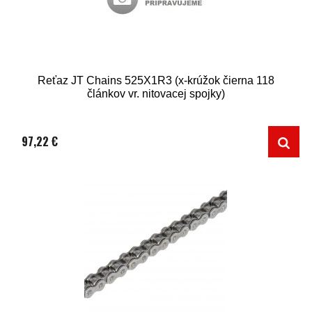
Reťaz JT Chains 525X1R3 (x-krúžok čierna 118
článkov vr. nitovacej spojky)
97,22 €