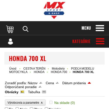
MENU
KATEGÓRIE
HONDA 700 XL
Úvod
CESTA A TERÉN
Motodiely
PODĽA MODELU
MOTOCYKLA
HONDA
HONDA 700
HONDA 700 XL
Zoradiť podľa:
Názov
Cena
Dátum pridania
Odporúčané poradie
Obrázky
Tabuľka
∧
Na sklade
(0)
Výrobcovia a parametre