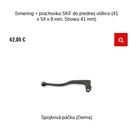
Simering + prachovka SKF do prednej vidlice (41
x 54 x 9 mm, Showa 41 mm)
42,05 €
Spojková páčka (čierna)