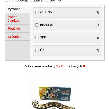
Tip
Akcia
Zľava
Novinka
Výrobca
ATHENA
(2)
Počet
článkov
BRAKING
(2)
Použitie
Určenie
SKF
(1)
ČZ
(3)
Zobrazené produkty
1 - 8
z celkových
8