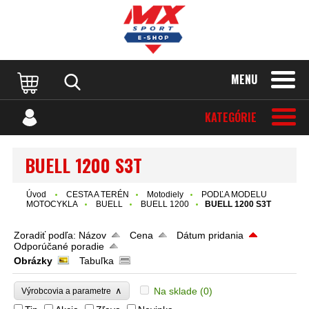
MENU
KATEGÓRIE
BUELL 1200 S3T
Úvod
CESTA A TERÉN
Motodiely
PODĽA MODELU
MOTOCYKLA
BUELL
BUELL 1200
BUELL 1200 S3T
Zoradiť podľa:
Názov
Cena
Dátum pridania
Odporúčané poradie
Obrázky
Tabuľka
∧
Na sklade
(0)
Výrobcovia a parametre