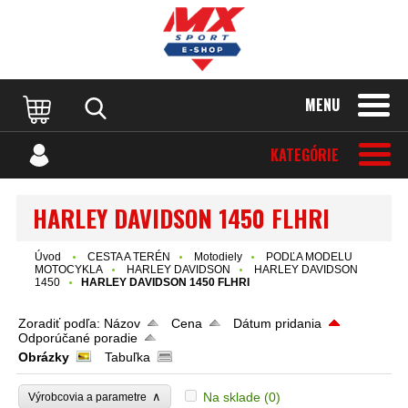
MENU
KATEGÓRIE
HARLEY DAVIDSON 1450 FLHRI
Úvod
CESTA A TERÉN
Motodiely
PODĽA MODELU
MOTOCYKLA
HARLEY DAVIDSON
HARLEY DAVIDSON
1450
HARLEY DAVIDSON 1450 FLHRI
Zoradiť podľa:
Názov
Cena
Dátum pridania
Odporúčané poradie
Obrázky
Tabuľka
∧
Na sklade
(0)
Výrobcovia a parametre