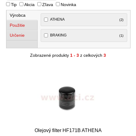
Tip
Akcia
Zľava
Novinka
Výrobca
ATHENA
(2)
Použitie
Určenie
BRAKING
(1)
Zobrazené produkty
1 - 3
z celkových
3
Olejový filter HF171B ATHENA