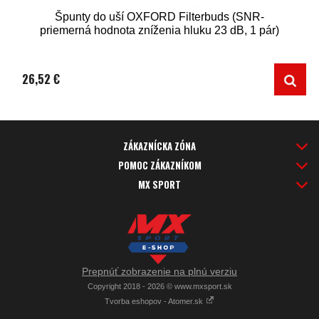
Špunty do uší OXFORD Filterbuds (SNR-
priemerná hodnota zníženia hluku 23 dB, 1 pár)
26,52 €
ZÁKAZNÍCKA ZÓNA
POMOC ZÁKAZNÍKOM
MX SPORT
Prepnúť zobrazenie na plnú verziu
Copyright 2018 - 2026 © www.mxsport.sk
Tvorba eshopov - Atomer.sk