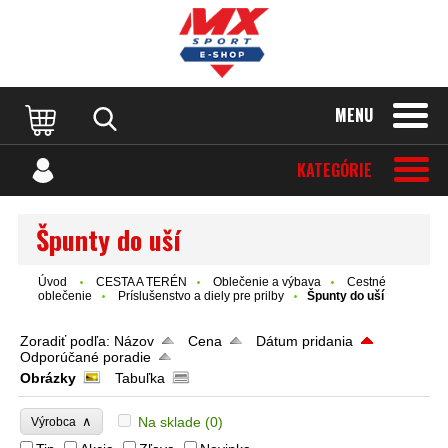
MENU
KATEGÓRIE
Špunty do uší
Úvod
CESTA A TERÉN
Oblečenie a výbava
Cestné
oblečenie
Príslušenstvo a diely pre prilby
Špunty do uší
Zoradiť podľa:
Názov
Cena
Dátum pridania
Odporúčané poradie
Obrázky
Tabuľka
∧
Na sklade
(0)
Výrobca