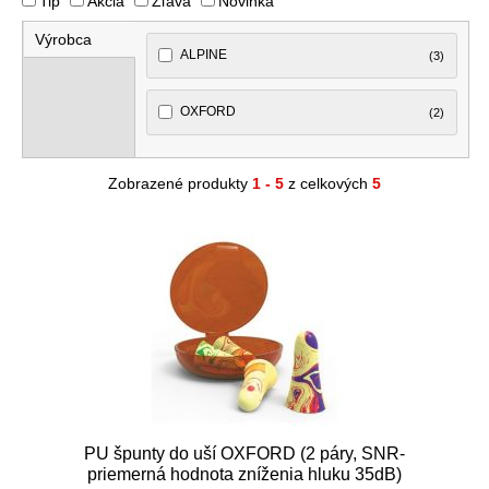
Tip
Akcia
Zľava
Novinka
Výrobca
ALPINE
(3)
OXFORD
(2)
Zobrazené produkty
1 - 5
z celkových
5
PU špunty do uší OXFORD (2 páry, SNR-
priemerná hodnota zníženia hluku 35dB)