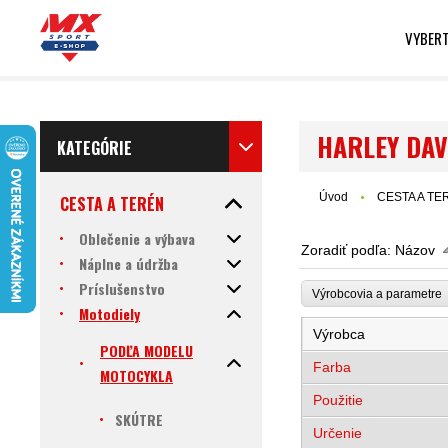
VYBERT
HARLEY DAV
KATEGÓRIE
Úvod
CESTA A TE
CESTA A TERÉN
Oblečenie a výbava
Zoradiť podľa:
Názov
Náplne a údržba
Príslušenstvo
Výrobcovia a parametr
Motodiely
Výrobca
PODĽA MODELU
Farba
MOTOCYKLA
Použitie
SKÚTRE
Určenie