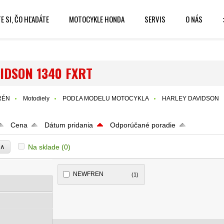
E SI, ČO HĽADÁTE
MOTOCYKLE HONDA
SERVIS
O NÁS
IDSON 1340 FXRT
RÉN
Motodiely
PODĽA MODELU MOTOCYKLA
HARLEY DAVIDSON
Cena
Dátum pridania
Odporúčané poradie
∧
Na sklade
(0)
e
NEWFREN
(1)