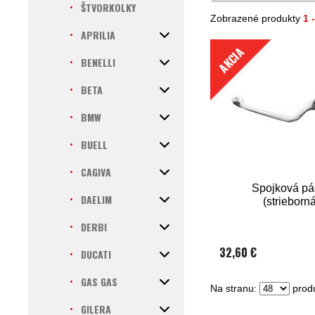
ŠTVORKOLKY
Zobrazené produkty
1 
APRILIA
AKCIA
BENELLI
BETA
BMW
BUELL
CAGIVA
Spojková pá
DAELIM
(strieborn
DERBI
32,60 €
DUCATI
GAS GAS
Na stranu:
produ
GILERA