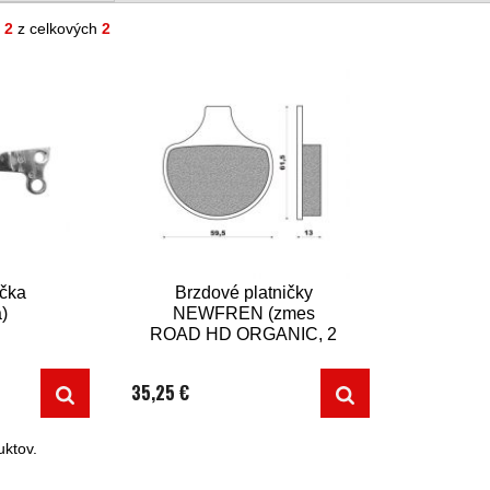
- 2
z celkových
2
čka
Brzdové platničky
á)
NEWFREN (zmes
ROAD HD ORGANIC, 2
ks v balení)
35,25 €
ktov.