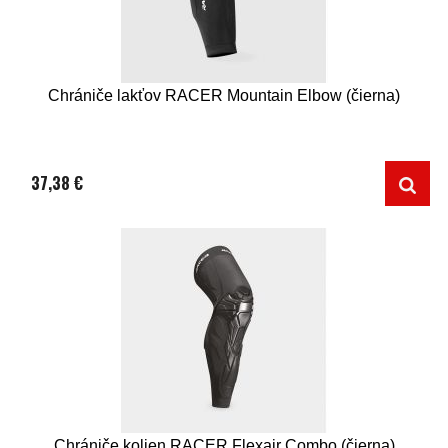
Chrániče lakťov RACER Mountain Elbow (čierna)
37,38 €
Chrániče kolien RACER Flexair Combo (čierna)