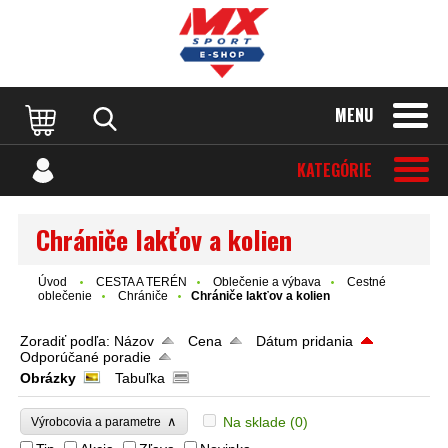
MENU
KATEGÓRIE
Chrániče lakťov a kolien
Úvod
CESTA A TERÉN
Oblečenie a výbava
Cestné
oblečenie
Chrániče
Chrániče lakťov a kolien
Zoradiť podľa:
Názov
Cena
Dátum pridania
Odporúčané poradie
Obrázky
Tabuľka
∧
Na sklade
(0)
Výrobcovia a parametre