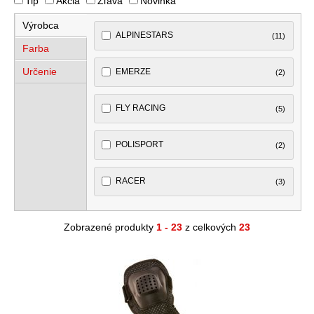
Tip
Akcia
Zľava
Novinka
Výrobca
ALPINESTARS
(11)
Farba
Určenie
EMERZE
(2)
FLY RACING
(5)
POLISPORT
(2)
RACER
(3)
Zobrazené produkty
1 - 23
z celkových
23