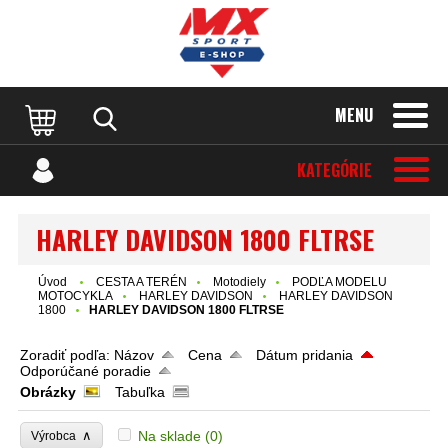
MENU
KATEGÓRIE
HARLEY DAVIDSON 1800 FLTRSE
Úvod
CESTA A TERÉN
Motodiely
PODĽA MODELU
MOTOCYKLA
HARLEY DAVIDSON
HARLEY DAVIDSON
1800
HARLEY DAVIDSON 1800 FLTRSE
Zoradiť podľa:
Názov
Cena
Dátum pridania
Odporúčané poradie
Obrázky
Tabuľka
∧
Na sklade
(0)
Výrobca