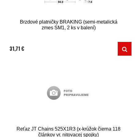
Brzdové platničky BRAKING (semi-metalická
zmes SM1, 2 ks v balení)
31,71 €
Reťaz JT Chains 525X1R3 (x-krúžok čierna 118
článkov vr. nitovacej spojky)