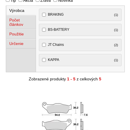
Tip
Akcia
Zľava
Novinka
Výrobca
BRAKING
(1)
Počet
článkov
BS-BATTERY
(1)
Použitie
Určenie
JT Chains
(2)
KAPPA
(1)
Zobrazené produkty
1 - 5
z celkových
5