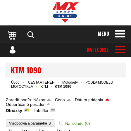
MENU
KATEGÓRIE
KTM 1090
Úvod
CESTA A TERÉN
Motodiely
PODĽA MODELU
MOTOCYKLA
KTM
KTM 1090
Zoradiť podľa:
Názov
Cena
Dátum pridania
Odporúčané poradie
Obrázky
Tabuľka
∧
Na sklade
(0)
Výrobcovia a parametre