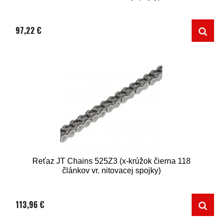
97,22 €
Reťaz JT Chains 525Z3 (x-krúžok čierna 118
článkov vr. nitovacej spojky)
113,96 €