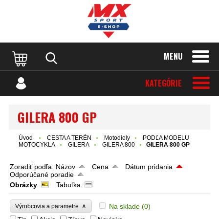
MENU
KATEGÓRIE
GILERA 800 GP
Úvod
CESTA A TERÉN
Motodiely
PODĽA MODELU
MOTOCYKLA
GILERA
GILERA 800
GILERA 800 GP
Zoradiť podľa:
Názov
Cena
Dátum pridania
Odporúčané poradie
Obrázky
Tabuľka
∧
Na sklade
(0)
Výrobcovia a parametre