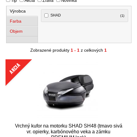
Tip
Akcia
Zľava
Novinka
Výrobca
SHAD
(1)
Farba
Objem
Zobrazené produkty
1 - 1
z celkových
1
AKCIA
Vrchný kufor na motorku SHAD SH48 (tmavo sivá
vr. opierky, karbónového veka a zámku