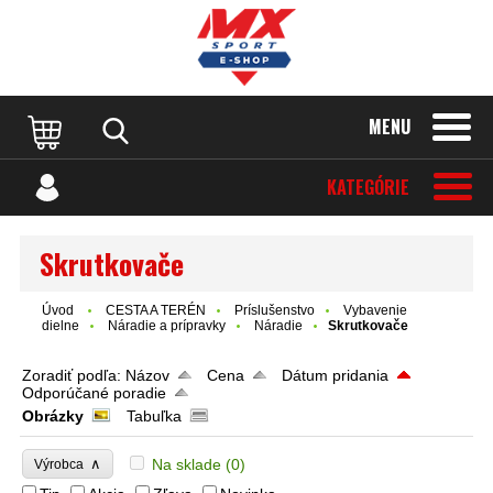
MENU
KATEGÓRIE
Skrutkovače
Úvod
CESTA A TERÉN
Príslušenstvo
Vybavenie
dielne
Náradie a prípravky
Náradie
Skrutkovače
Zoradiť podľa:
Názov
Cena
Dátum pridania
Odporúčané poradie
Obrázky
Tabuľka
∧
Na sklade
(0)
Výrobca