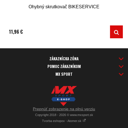
Ohybný skrutkovač BIKESERVICE
11,96 €
ZÁKAZNÍCKA ZÓNA
POMOC ZÁKAZNÍKOM
MX SPORT
Prepnúť zobrazenie na plnú verziu
Copyright 2018 - 2026 © www.mxsport.sk
Tvorba eshopov - Atomer.sk