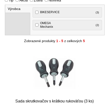
Tip
Akcia
Zľava
Novinka
Výrobca
BIKESERVICE
(3)
OMEGA
(2)
Mechanix
Zobrazené produkty
1 - 5
z celkových
5
Sada skrutkovačov s krátkou rukoväťou (3 ks)