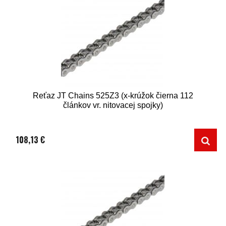
Reťaz JT Chains 525Z3 (x-krúžok čierna 112
článkov vr. nitovacej spojky)
108,13 €