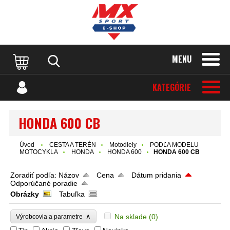
MENU
KATEGÓRIE
HONDA 600 CB
Úvod
CESTA A TERÉN
Motodiely
PODĽA MODELU
MOTOCYKLA
HONDA
HONDA 600
HONDA 600 CB
Zoradiť podľa:
Názov
Cena
Dátum pridania
Odporúčané poradie
Obrázky
Tabuľka
∧
Na sklade
(0)
Výrobcovia a parametre