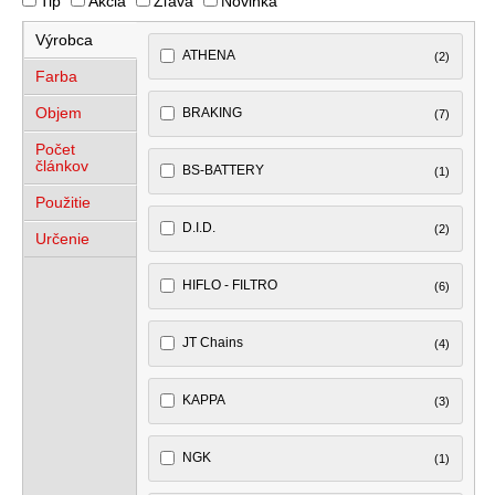
Tip
Akcia
Zľava
Novinka
Výrobca
ATHENA
(2)
Farba
Objem
BRAKING
(7)
Počet
článkov
BS-BATTERY
(1)
Použitie
D.I.D.
(2)
Určenie
HIFLO - FILTRO
(6)
JT Chains
(4)
KAPPA
(3)
NGK
(1)