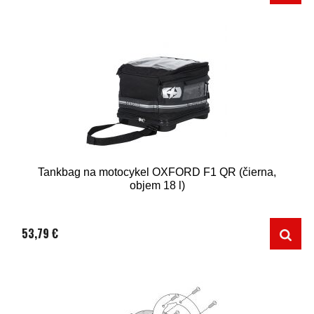
Tankbag na motocykel OXFORD F1 QR (čierna,
objem 18 l)
53,79 €