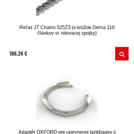
Reťaz JT Chains 525Z3 (x-krúžok čierna 110
článkov vr. nitovacej spojky)
106,26 €
Adaptér OXFORD pre upevnenie tankbagov s