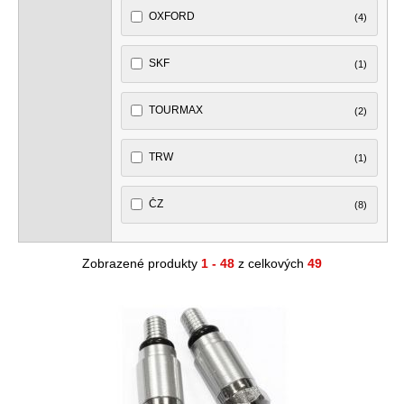
OXFORD
(4)
SKF
(1)
TOURMAX
(2)
TRW
(1)
ČZ
(8)
Zobrazené produkty
1 - 48
z celkových
49