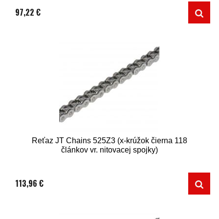
97,22 €
Reťaz JT Chains 525Z3 (x-krúžok čierna 118
článkov vr. nitovacej spojky)
113,96 €