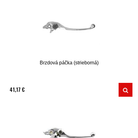
Brzdová páčka (strieborná)
41,17 €