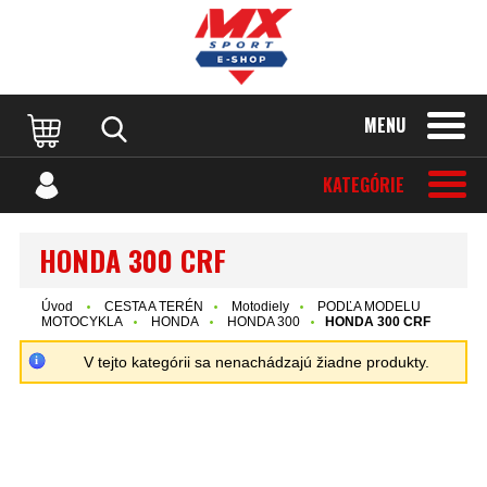
MENU
KATEGÓRIE
HONDA 300 CRF
Úvod
CESTA A TERÉN
Motodiely
PODĽA MODELU
MOTOCYKLA
HONDA
HONDA 300
HONDA 300 CRF
V tejto kategórii sa nenachádzajú žiadne produkty.