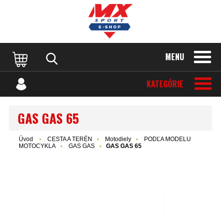
MENU
KATEGÓRIE
GAS GAS 65
Úvod
CESTA A TERÉN
Motodiely
PODĽA MODELU
MOTOCYKLA
GAS GAS
GAS GAS 65