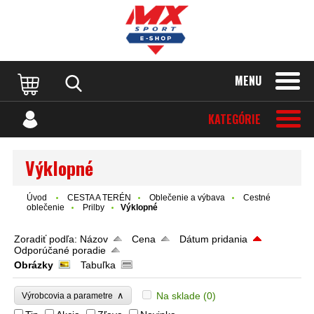
MENU
KATEGÓRIE
Výklopné
Úvod
CESTA A TERÉN
Oblečenie a výbava
Cestné
oblečenie
Prilby
Výklopné
Zoradiť podľa:
Názov
Cena
Dátum pridania
Odporúčané poradie
Obrázky
Tabuľka
∧
Na sklade
(0)
Výrobcovia a parametre