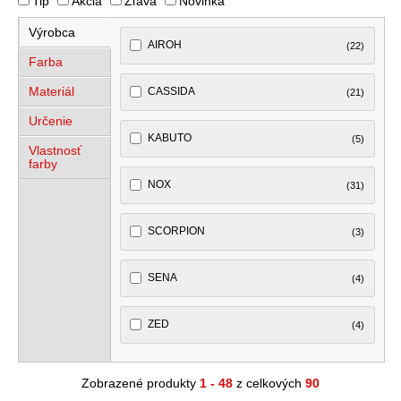
Tip
Akcia
Zľava
Novinka
Výrobca
AIROH
(22)
Farba
Materiál
CASSIDA
(21)
Určenie
KABUTO
(5)
Vlastnosť
farby
NOX
(31)
SCORPION
(3)
SENA
(4)
ZED
(4)
Zobrazené produkty
1 - 48
z celkových
90