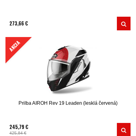
273,66 €
AKCIA
Prilba AIROH Rev 19 Leaden (lesklá červená)
245,79 €
425,84 €