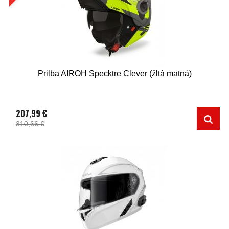
Prilba AIROH Specktre Clever (žltá matná)
207,99 €
310,66 €