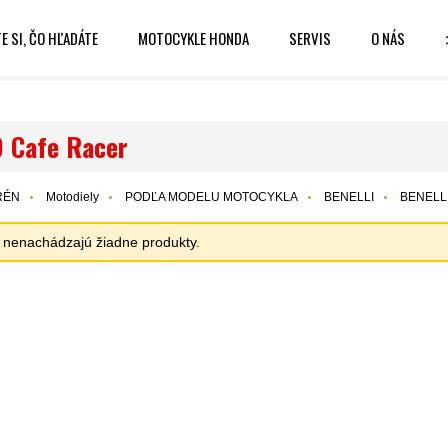
E SI, ČO HĽADÁTE
MOTOCYKLE HONDA
SERVIS
O NÁS
 Cafe Racer
RÉN
Motodiely
PODĽA MODELU MOTOCYKLA
BENELLI
BENELLI
sa nenachádzajú žiadne produkty.