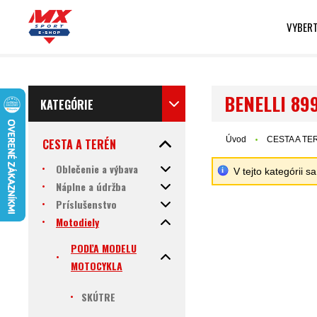
VYBERT
BENELLI 899
KATEGÓRIE
Úvod
CESTA A TE
CESTA A TERÉN
Oblečenie a výbava
V tejto kategórii 
Náplne a údržba
Príslušenstvo
Motodiely
PODĽA MODELU
MOTOCYKLA
SKÚTRE