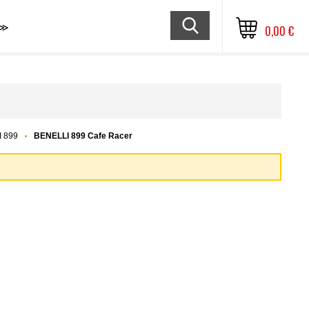
≫
0,00 €
 899
BENELLI 899 Cafe Racer