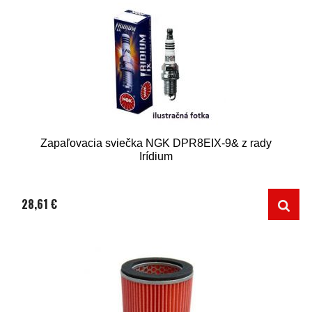
Zapaľovacia sviečka NGK DPR8EIX-9& z rady
Irídium
28,61 €