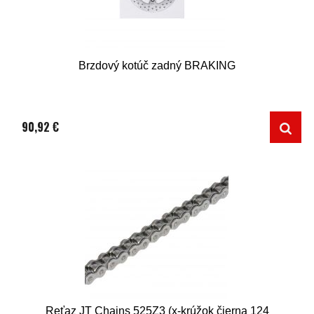
Brzdový kotúč zadný BRAKING
90,92 €
Reťaz JT Chains 525Z3 (x-krúžok čierna 124