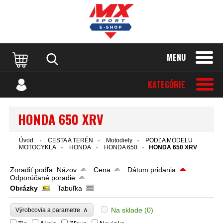
MENU
KATEGÓRIE
HONDA 650 XRV
Úvod
CESTA A TERÉN
Motodiely
PODĽA MODELU
MOTOCYKLA
HONDA
HONDA 650
HONDA 650 XRV
Zoradiť podľa:
Názov
Cena
Dátum pridania
Odporúčané poradie
Obrázky
Tabuľka
∧
Na sklade
(0)
Výrobcovia a parametre