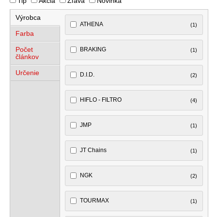
Tip
Akcia
Zľava
Novinka
Výrobca
ATHENA
(1)
Farba
Počet
BRAKING
(1)
článkov
Určenie
D.I.D.
(2)
HIFLO - FILTRO
(4)
JMP
(1)
JT Chains
(1)
NGK
(2)
TOURMAX
(1)