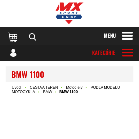
MENU
KATEGÓRIE
BMW 1100
Úvod
CESTA A TERÉN
Motodiely
PODĽA MODELU
MOTOCYKLA
BMW
BMW 1100