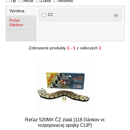
Tip
Akcia
Zľava
Novinka
Výrobca
ČZ
(1)
Počet
článkov
Zobrazené produkty
1 - 1
z celkových
1
Reťaz 520MX ČZ zlatá (118 článkov vr.
rozpojovacej spojky CLIP)