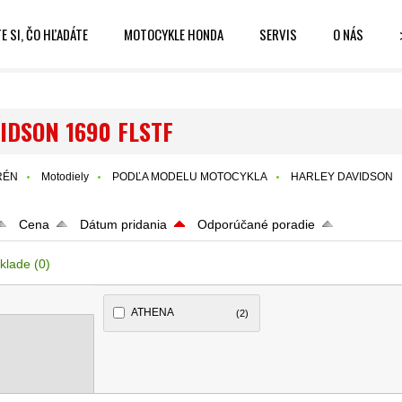
E SI, ČO HĽADÁTE
MOTOCYKLE HONDA
SERVIS
O NÁS
IDSON 1690 FLSTF
RÉN
Motodiely
PODĽA MODELU MOTOCYKLA
HARLEY DAVIDSON
Cena
Dátum pridania
Odporúčané poradie
klade
(0)
ATHENA
(2)