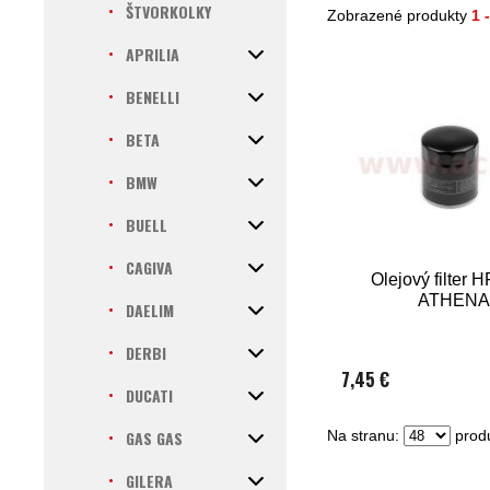
ŠTVORKOLKY
Zobrazené produkty
1 
APRILIA
BENELLI
BETA
BMW
BUELL
CAGIVA
Olejový filter 
ATHENA
DAELIM
DERBI
7,45 €
DUCATI
GAS GAS
Na stranu:
produ
GILERA