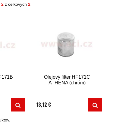
- 2
z celkových
2
HF171B
Olejový filter HF171C
ATHENA (chróm)
13,12 €
ktov.