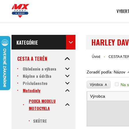
VYBERT
HARLEY DAV
KATEGÓRIE
Úvod
CESTA A TE
CESTA A TERÉN
Oblečenie a výbava
Zoradiť podľa:
Názov
Náplne a údržba
Príslušenstvo
∧
Na s
Výrobca
Motodiely
Výrobca
PODĽA MODELU
MOTOCYKLA
SKÚTRE