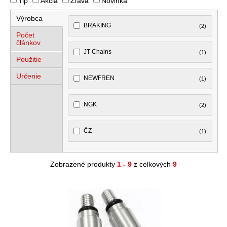
Tip
Akcia
Zľava
Novinka
Výrobca
BRAKING
(2)
Počet
článkov
JT Chains
(1)
Použitie
Určenie
NEWFREN
(1)
NGK
(2)
ČZ
(1)
Zobrazené produkty
1 - 9
z celkových
9