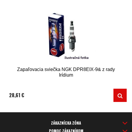
Zapaľovacia sviečka NGK DPR8EIX-9& z rady
Irídium
28,61 €
ZÁKAZNÍCKA ZÓNA
POMOC ZÁKAZNÍKOM