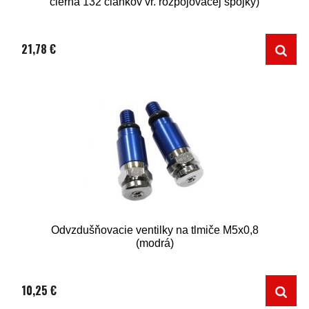
čierna 132 článkov vr. rozpojovacej spojky)
21,78 €
Odvzdušňovacie ventilky na tlmiče M5x0,8
(modrá)
10,25 €