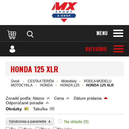
MENU
KATEGÓRIE
HONDA 125 XLR
Úvod
CESTA A TERÉN
Motodiely
PODĽA MODELU
MOTOCYKLA
HONDA
HONDA 125
HONDA 125 XLR
Zoradiť podľa:
Názov
Cena
Dátum pridania
Odporúčané poradie
Obrázky
Tabuľka
∧
Na sklade
(0)
Výrobcovia a parametre