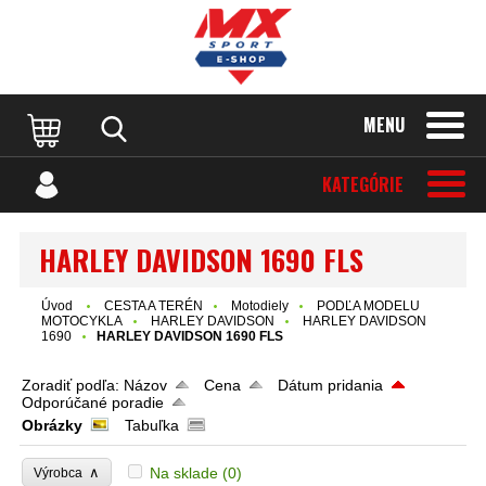
MENU
KATEGÓRIE
HARLEY DAVIDSON 1690 FLS
Úvod
CESTA A TERÉN
Motodiely
PODĽA MODELU
MOTOCYKLA
HARLEY DAVIDSON
HARLEY DAVIDSON
1690
HARLEY DAVIDSON 1690 FLS
Zoradiť podľa:
Názov
Cena
Dátum pridania
Odporúčané poradie
Obrázky
Tabuľka
∧
Na sklade
(0)
Výrobca