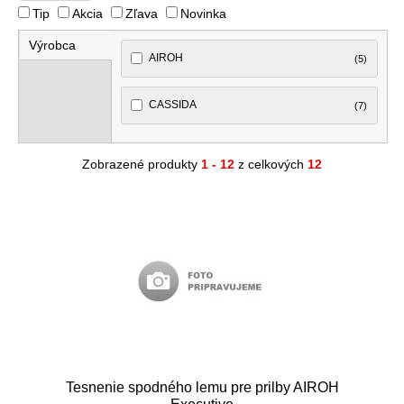
Tip
Akcia
Zľava
Novinka
Výrobca
AIROH
(5)
CASSIDA
(7)
Zobrazené produkty
1 - 12
z celkových
12
Tesnenie spodného lemu pre prilby AIROH