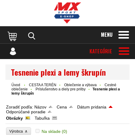
MENU
KATEGÓRIE
Tesnenie plexi a lemy škrupín
Úvod
CESTA A TERÉN
Oblečenie a výbava
Cestné
oblečenie
Príslušenstvo a diely pre prilby
Tesnenie plexi a
lemy škrupín
Zoradiť podľa:
Názov
Cena
Dátum pridania
Odporúčané poradie
Obrázky
Tabuľka
∧
Na sklade
(0)
Výrobca