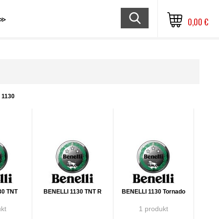
≫
0,00 €
 1130
30 TNT
BENELLI 1130 TNT R
BENELLI 1130 Tornado
kt
1 produkt