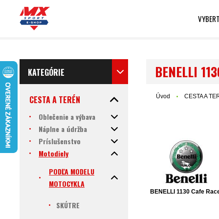
VYBERT
BENELLI 113
KATEGÓRIE
Úvod
CESTA A TE
CESTA A TERÉN
Oblečenie a výbava
Náplne a údržba
Príslušenstvo
Motodiely
PODĽA MODELU
MOTOCYKLA
BENELLI 1130 Cafe Rac
SKÚTRE