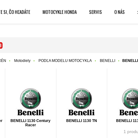
E SI, ČO HĽADÁTE
MOTOCYKLE HONDA
SERVIS
O NÁS
0
RÉN
Motodiely
PODĽA MODELU MOTOCYKLA
BENELLI
BENELLI
er
BENELLI 1130 Century
BENELLI 1130 TN
BENELLI 11
Racer
1 produ