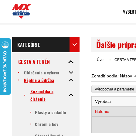
VYBERT
Ďalšie prípr
KATEGÓRIE
Úvod
CESTA A TE
CESTA A TERÉN
Oblečenie a výbava
Zoradiť podľa:
Názov
Náplne a údržba
Výrobcovia a parametr
Kozmetika a
čistenie
Výrobca
Plasty a sedadlo
Balenie
Chrom a kov
Starostlivosť o