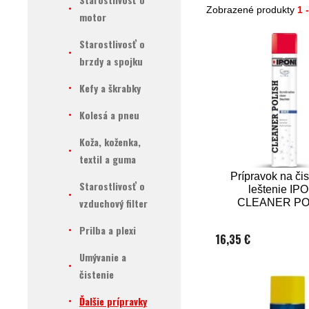
Zobrazené produkty
1 
motor
Starostlivosť o
brzdy a spojku
Kefy a škrabky
Kolesá a pneu
Koža, koženka,
textil a guma
Prípravok na čis
Starostlivosť o
leštenie IP
vzduchový filter
CLEANER PO
750 ml
Prilba a plexi
16,35 €
Umývanie a
čistenie
Ďalšie prípravky