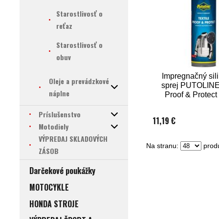
Starostlivosť o
reťaz
Starostlivosť o
obuv
Impregnačný sil
Oleje a prevádzkové
sprej PUTOLINE 
náplne
Proof & Protect
Príslušenstvo
11,19 €
Motodiely
VÝPREDAJ SKLADOVÝCH
Na stranu:
produ
ZÁSOB
Darčekové poukážky
MOTOCYKLE
HONDA STROJE