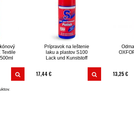
ikónový
Prípravok na leštenie
Odmas
Textile
laku a plastov S100
OXFOR
 500ml
Lack und Kunststoff
Polish, 220 ml
17,44 €
13,25 €
ktov.