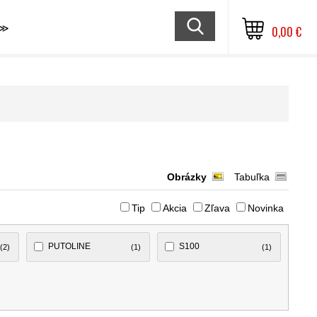
≫
0,00 €
Obrázky
Tabuľka
Tip
Akcia
Zľava
Novinka
PUTOLINE
S100
(2)
(1)
(1)