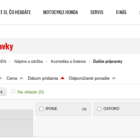
E SI, ČO HĽADÁTE
MOTOCYKLE HONDA
SERVIS
O NÁS
avky
RÉN
Náplne a údržba
Kozmetika a čistenie
Ďalšie prípravky
Cena
Dátum pridania
Odporúčané poradie
∧
Na sklade
(0)
e
IPONE
OXFORD
(4)