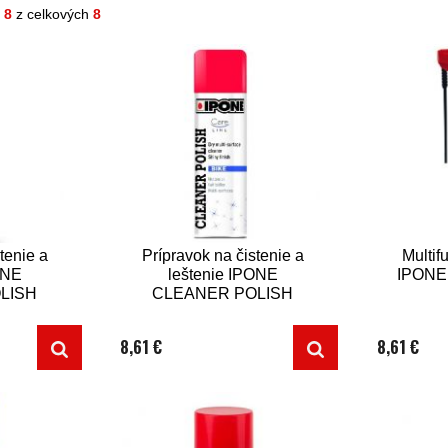
- 8
z celkových
8
tenie a
Prípravok na čistenie a
Multi
ONE
leštenie IPONE
IPONE 
LISH
CLEANER POLISH
250 ml
8,61 €
8,61 €