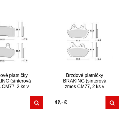
ové platničky
Brzdové platničky
NG (sinterová
BRAKING (sinterová
 CM77, 2 ks v
zmes CM77, 2 ks v
balení)
balení)
42,- €