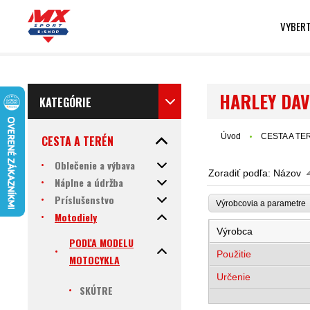
VYBERT
HARLEY DAV
KATEGÓRIE
Úvod
CESTA A TE
CESTA A TERÉN
Oblečenie a výbava
Zoradiť podľa:
Názov
Náplne a údržba
Príslušenstvo
Výrobcovia a parametr
Motodiely
Výrobca
PODĽA MODELU
Použitie
MOTOCYKLA
Určenie
SKÚTRE