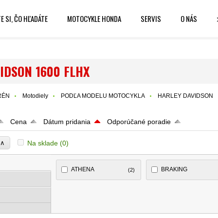
E SI, ČO HĽADÁTE
MOTOCYKLE HONDA
SERVIS
O NÁS
IDSON 1600 FLHX
RÉN
Motodiely
PODĽA MODELU MOTOCYKLA
HARLEY DAVIDSON
Cena
Dátum pridania
Odporúčané poradie
∧
Na sklade
(0)
e
ATHENA
BRAKING
(2)