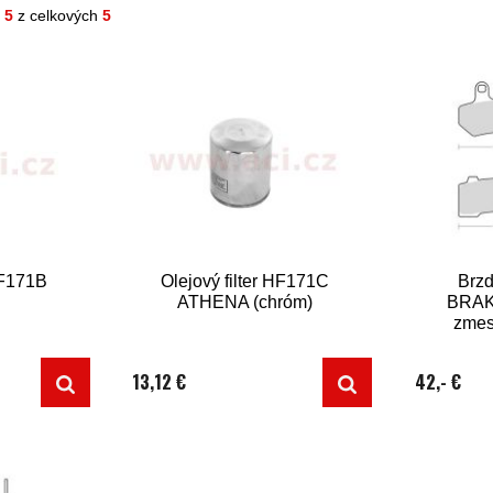
- 5
z celkových
5
HF171B
Olejový filter HF171C
Brzd
ATHENA (chróm)
BRAKI
zmes
13,12 €
42,- €