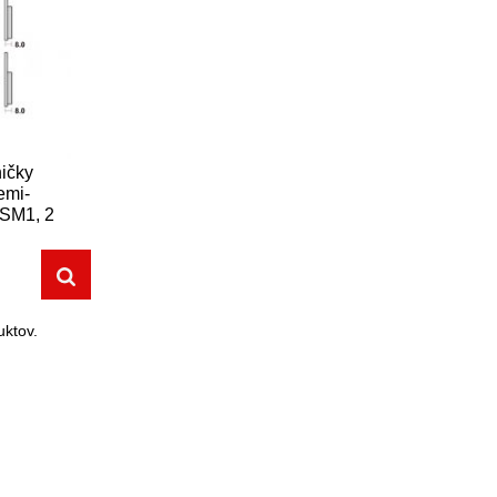
ičky
emi-
 SM1, 2
í)
ktov.