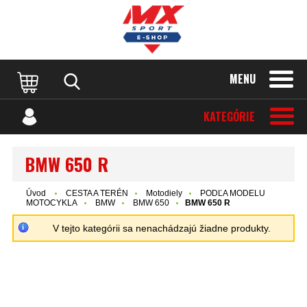
MENU
KATEGÓRIE
BMW 650 R
Úvod
CESTA A TERÉN
Motodiely
PODĽA MODELU
MOTOCYKLA
BMW
BMW 650
BMW 650 R
V tejto kategórii sa nenachádzajú žiadne produkty.