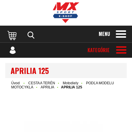
MENU
KATEGÓRIE
APRILIA 125
Úvod
CESTA A TERÉN
Motodiely
PODĽA MODELU
MOTOCYKLA
APRILIA
APRILIA 125