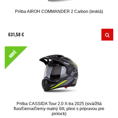
Prilba AIROH COMMANDER 2 Carbon (lesklá)
631,58 €
NOVÉ
Prilba CASSIDA Tour 2.0 X-tra 2025 (sivá/žltá
fluo/čierna/čierny matný šilt, plexi s prípravou pre
pinlock)