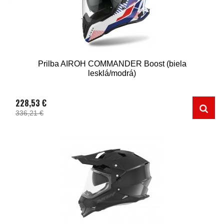
Prilba AIROH COMMANDER Boost (biela
lesklá/modrá)
228,53 €
336,21 €