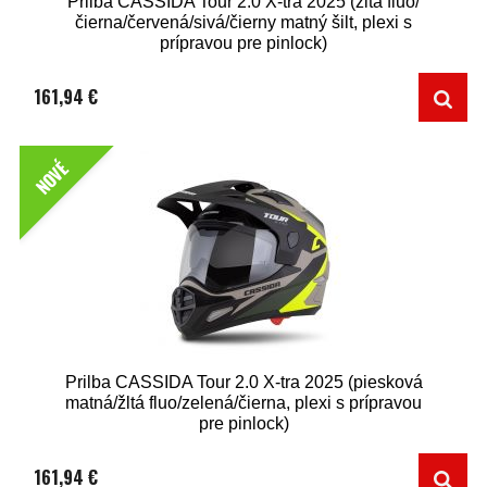
Prilba CASSIDA Tour 2.0 X-tra 2025 (žltá fluo/
čierna/červená/sivá/čierny matný šilt, plexi s
prípravou pre pinlock)
161,94 €
NOVÉ
Prilba CASSIDA Tour 2.0 X-tra 2025 (piesková
matná/žltá fluo/zelená/čierna, plexi s prípravou
pre pinlock)
161,94 €