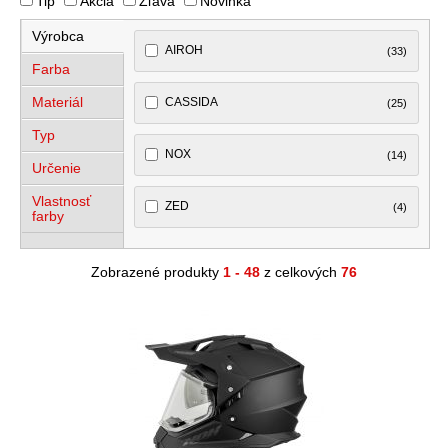
Tip
Akcia
Zľava
Novinka
Výrobca
AIROH
(33)
Farba
Materiál
CASSIDA
(25)
Typ
NOX
(14)
Určenie
Vlastnosť
ZED
(4)
farby
Zobrazené produkty
1 - 48
z celkových
76