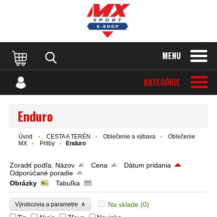
MENU
KATEGÓRIE
Enduro
Úvod
CESTA A TERÉN
Oblečenie a výbava
Oblečenie
MX
Prilby
Enduro
Zoradiť podľa:
Názov
Cena
Dátum pridania
Odporúčané poradie
Obrázky
Tabuľka
∧
Na sklade
(0)
Výrobcovia a parametre