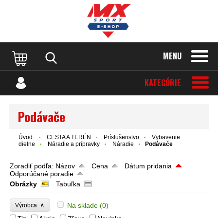
MENU
KATEGÓRIE
Podávače
Úvod
CESTA A TERÉN
Príslušenstvo
Vybavenie
dielne
Náradie a prípravky
Náradie
Podávače
Zoradiť podľa:
Názov
Cena
Dátum pridania
Odporúčané poradie
Obrázky
Tabuľka
∧
Na sklade
(0)
Výrobca