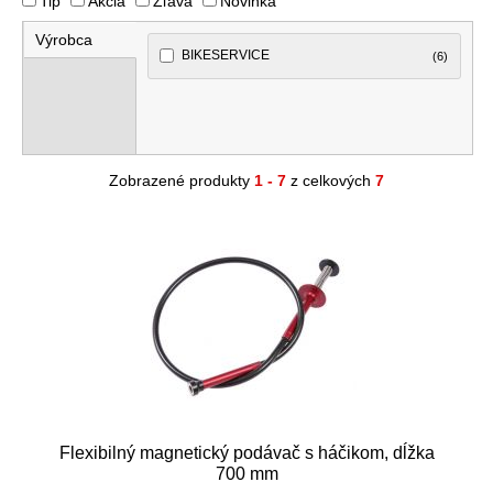
Tip
Akcia
Zľava
Novinka
Výrobca
BIKESERVICE
(6)
Zobrazené produkty
1 - 7
z celkových
7
Flexibilný magnetický podávač s háčikom, dĺžka
700 mm