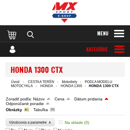
MENU
KATEGÓRIE
HONDA 1300 CTX
Úvod
CESTA A TERÉN
Motodiely
PODĽA MODELU
MOTOCYKLA
HONDA
HONDA 1300
HONDA 1300 CTX
Zoradiť podľa:
Názov
Cena
Dátum pridania
Odporúčané poradie
Obrázky
Tabuľka
∧
Na sklade
(0)
Výrobcovia a parametre