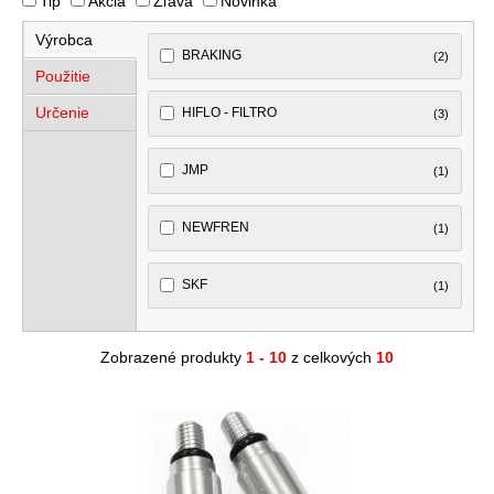
Tip
Akcia
Zľava
Novinka
Výrobca
BRAKING
(2)
Použitie
Určenie
HIFLO - FILTRO
(3)
JMP
(1)
NEWFREN
(1)
SKF
(1)
Zobrazené produkty
1 - 10
z celkových
10