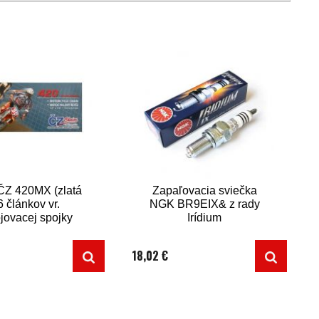
ČZ 420MX (zlatá
Zapaľovacia sviečka
 článkov vr.
NGK BR9EIX& z rady
jovacej spojky
Irídium
clip)
18,02 €