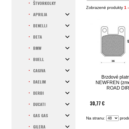
ŠTVORKOLKY
Zobrazené produkty
1 
APRILIA
BENELLI
BETA
BMW
BUELL
CAGIVA
Brzdové platn
DAELIM
NEWFREN (zm
ROAD DI
DERBI
SINTERED, 2 
balení)
30,77 €
DUCATI
GAS GAS
Na stranu:
produ
GILERA