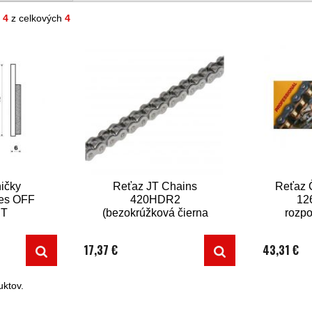
- 4
z celkových
4
ičky
Reťaz JT Chains
Reťaz 
es OFF
420HDR2
126
RT
(bezokrúžková čierna
rozpo
ks v
126 článkov vr.
rozpojovacej spojky)
17,37 €
43,31 €
ktov.