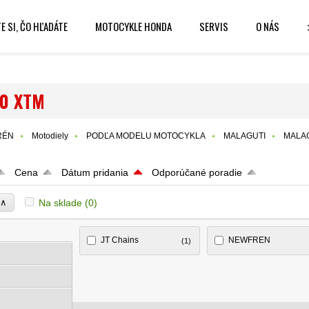
E SI, ČO HĽADÁTE
MOTOCYKLE HONDA
SERVIS
O NÁS
0 XTM
RÉN
Motodiely
PODĽA MODELU MOTOCYKLA
MALAGUTI
MALAG
Cena
Dátum pridania
Odporúčané poradie
∧
Na sklade
(0)
e
JT Chains
NEWFREN
(1)