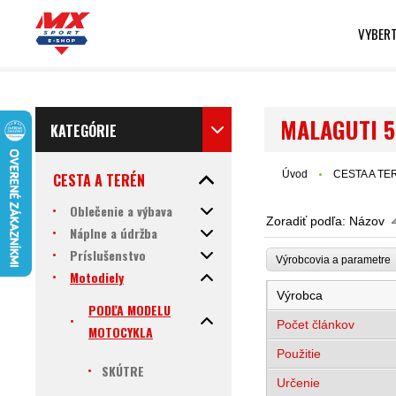
VYBERT
MALAGUTI 5
KATEGÓRIE
Úvod
CESTA A TE
CESTA A TERÉN
Oblečenie a výbava
Zoradiť podľa:
Názov
Náplne a údržba
Príslušenstvo
Výrobcovia a parametr
Motodiely
Výrobca
PODĽA MODELU
Počet článkov
MOTOCYKLA
Použitie
SKÚTRE
Určenie