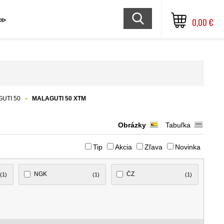
≫
0,00 €
UTI 50
MALAGUTI 50 XTM
Obrázky
Tabuľka
Tip
Akcia
Zľava
Novinka
NGK
ČZ
(1)
(1)
(1)