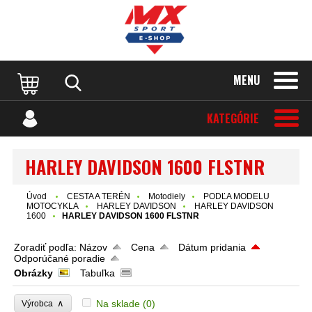
MENU
KATEGÓRIE
HARLEY DAVIDSON 1600 FLSTNR
Úvod
CESTA A TERÉN
Motodiely
PODĽA MODELU
MOTOCYKLA
HARLEY DAVIDSON
HARLEY DAVIDSON
1600
HARLEY DAVIDSON 1600 FLSTNR
Zoradiť podľa:
Názov
Cena
Dátum pridania
Odporúčané poradie
Obrázky
Tabuľka
∧
Na sklade
(0)
Výrobca