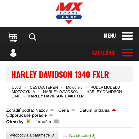
MENU
KATEGÓRIE
HARLEY DAVIDSON 1340 FXLR
Úvod
CESTA A TERÉN
Motodiely
PODĽA MODELU
MOTOCYKLA
HARLEY DAVIDSON
HARLEY DAVIDSON
1340
HARLEY DAVIDSON 1340 FXLR
Zoradiť podľa:
Názov
Cena
Dátum pridania
Odporúčané poradie
Obrázky
Tabuľka
∧
Na sklade
(0)
Výrobcovia a parametre