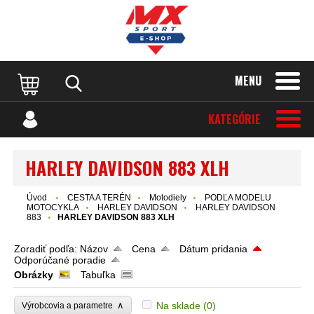
MENU
KATEGÓRIE
HARLEY DAVIDSON 883 XLH
Úvod
CESTA A TERÉN
Motodiely
PODĽA MODELU
MOTOCYKLA
HARLEY DAVIDSON
HARLEY DAVIDSON
883
HARLEY DAVIDSON 883 XLH
Zoradiť podľa:
Názov
Cena
Dátum pridania
Odporúčané poradie
Obrázky
Tabuľka
∧
Na sklade
(0)
Výrobcovia a parametre