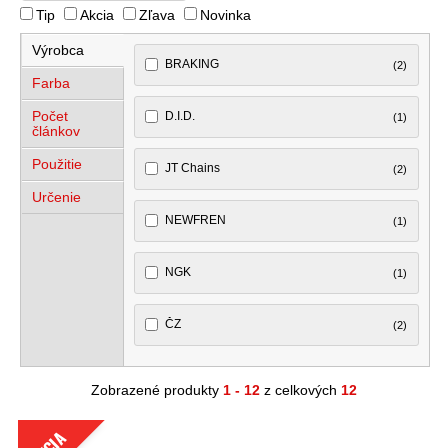
Tip
Akcia
Zľava
Novinka
Výrobca
BRAKING
(2)
Farba
Počet
D.I.D.
(1)
článkov
Použitie
JT Chains
(2)
Určenie
NEWFREN
(1)
NGK
(1)
ČZ
(2)
Zobrazené produkty
1 - 12
z celkových
12