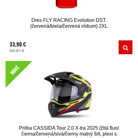
Dres FLY RACING Evolution DST.
(červená/biela/červená irídium) 2XL
33,90 €
58,97 €
NOVÉ
Prilba CASSIDA Tour 2.0 X-tra 2025 (žltá fluo/
čierna/červená/sivá/čierny matný šilt, plexi s