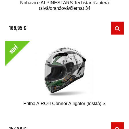
Nohavice ALPINESTARS Techstar Rantera
(sivá/oranžová/čierna) 34
169,95 €
NOVÉ
Prilba AIROH Connor Alligator (lesklá) S
157,88 €