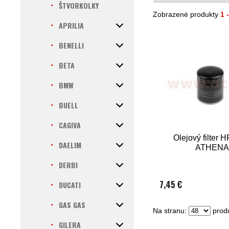
ŠTVORKOLKY
Zobrazené produkty
1 
APRILIA
BENELLI
BETA
BMW
BUELL
CAGIVA
Olejový filter 
DAELIM
ATHENA
DERBI
7,45 €
DUCATI
GAS GAS
Na stranu:
produ
GILERA