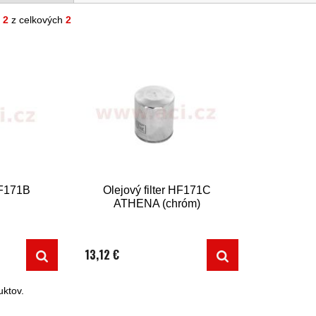
- 2
z celkových
2
HF171B
Olejový filter HF171C
ATHENA (chróm)
13,12 €
ktov.