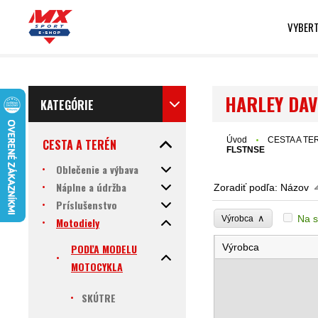
VYBERT
HARLEY DAV
KATEGÓRIE
Úvod
CESTA A TE
CESTA A TERÉN
FLSTNSE
Oblečenie a výbava
Náplne a údržba
Zoradiť podľa:
Názov
Príslušenstvo
∧
Na s
Výrobca
Motodiely
PODĽA MODELU
Výrobca
MOTOCYKLA
SKÚTRE