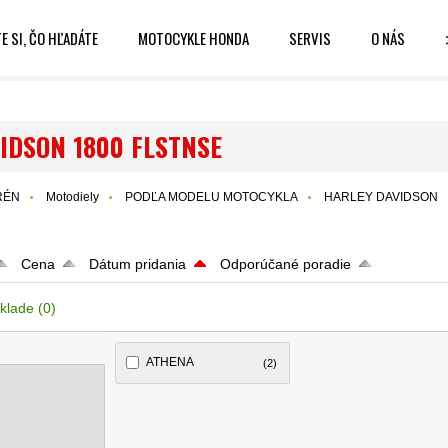
E SI, ČO HĽADÁTE
MOTOCYKLE HONDA
SERVIS
O NÁS
IDSON 1800 FLSTNSE
RÉN
Motodiely
PODĽA MODELU MOTOCYKLA
HARLEY DAVIDSON
Cena
Dátum pridania
Odporúčané poradie
klade
(0)
ATHENA
(2)