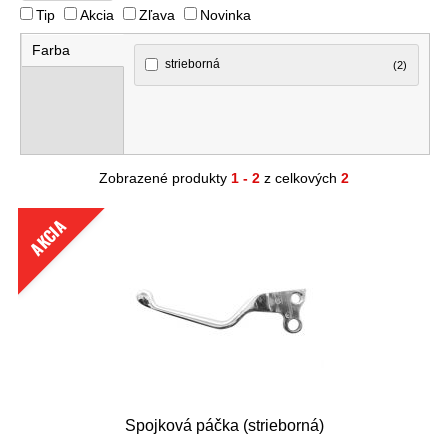
Tip
Akcia
Zľava
Novinka
Farba
strieborná
(2)
Zobrazené produkty
1 - 2
z celkových
2
AKCIA
Spojková páčka (strieborná)