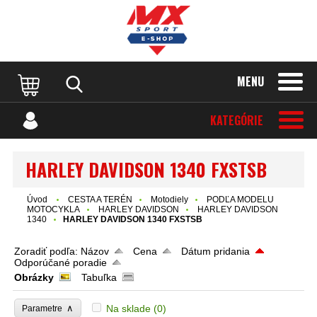
MENU
KATEGÓRIE
HARLEY DAVIDSON 1340 FXSTSB
Úvod
CESTA A TERÉN
Motodiely
PODĽA MODELU
MOTOCYKLA
HARLEY DAVIDSON
HARLEY DAVIDSON
1340
HARLEY DAVIDSON 1340 FXSTSB
Zoradiť podľa:
Názov
Cena
Dátum pridania
Odporúčané poradie
Obrázky
Tabuľka
∧
Na sklade
(0)
Parametre