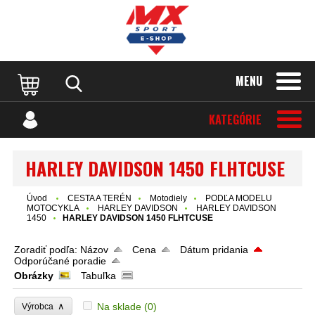
MENU
KATEGÓRIE
HARLEY DAVIDSON 1450 FLHTCUSE
Úvod
CESTA A TERÉN
Motodiely
PODĽA MODELU
MOTOCYKLA
HARLEY DAVIDSON
HARLEY DAVIDSON
1450
HARLEY DAVIDSON 1450 FLHTCUSE
Zoradiť podľa:
Názov
Cena
Dátum pridania
Odporúčané poradie
Obrázky
Tabuľka
∧
Na sklade
(0)
Výrobca