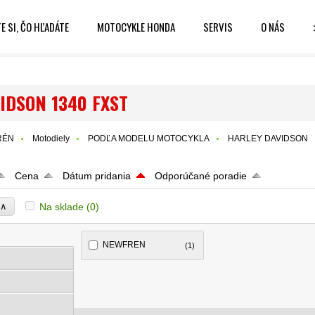
E SI, ČO HĽADÁTE
MOTOCYKLE HONDA
SERVIS
O NÁS
IDSON 1340 FXST
RÉN
Motodiely
PODĽA MODELU MOTOCYKLA
HARLEY DAVIDSON
Cena
Dátum pridania
Odporúčané poradie
∧
Na sklade
(0)
e
NEWFREN
(1)