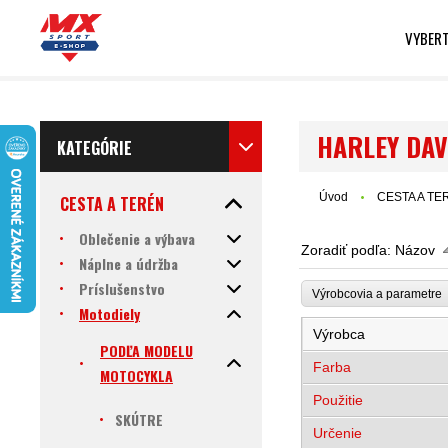
VYBERT
HARLEY DAV
KATEGÓRIE
Úvod
CESTA A TE
CESTA A TERÉN
Oblečenie a výbava
Zoradiť podľa:
Názov
Náplne a údržba
Príslušenstvo
Výrobcovia a parametr
Motodiely
Výrobca
PODĽA MODELU
Farba
MOTOCYKLA
Použitie
SKÚTRE
Určenie