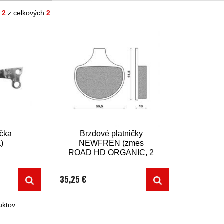
- 2
z celkových
2
čka
Brzdové platničky
á)
NEWFREN (zmes
ROAD HD ORGANIC, 2
ks v balení)
35,25 €
ktov.