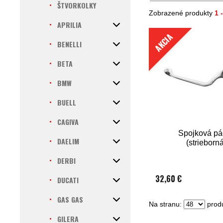
ŠTVORKOLKY
Zobrazené produkty
1 
APRILIA
AKCIA
BENELLI
BETA
BMW
BUELL
CAGIVA
Spojková pá
DAELIM
(strieborn
DERBI
32,60 €
DUCATI
GAS GAS
Na stranu:
produ
GILERA