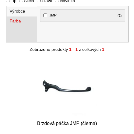
Tip
Akcia
Zľava
Novinka
Výrobca
JMP
(1)
Farba
Zobrazené produkty
1 - 1
z celkových
1
Brzdová páčka JMP (čierna)