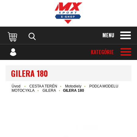
MENU
KATEGÓRIE
GILERA 180
Úvod
CESTA A TERÉN
Motodiely
PODĽA MODELU
MOTOCYKLA
GILERA
GILERA 180