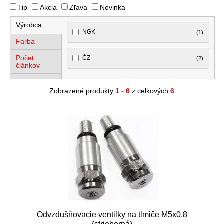
Tip
Akcia
Zľava
Novinka
Výrobca
NGK
(1)
Farba
Počet
ČZ
(2)
článkov
Zobrazené produkty
1 - 6
z celkových
6
Odvzdušňovacie ventilky na tlmiče M5x0,8