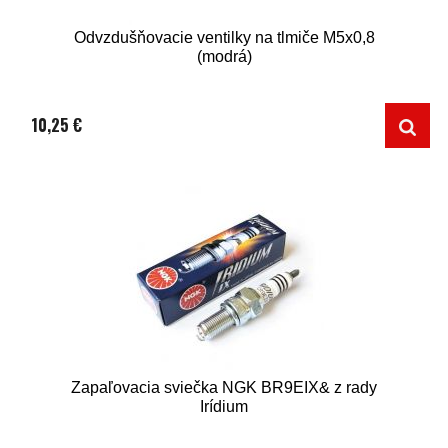
Odvzdušňovacie ventilky na tlmiče M5x0,8
(modrá)
10,25 €
Zapaľovacia sviečka NGK BR9EIX& z rady
Irídium