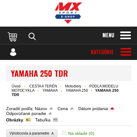
MENU
KATEGÓRIE
YAMAHA 250 TDR
Úvod
CESTA A TERÉN
Motodiely
PODĽA MODELU
MOTOCYKLA
YAMAHA
YAMAHA 250
YAMAHA 250
TDR
Zoradiť podľa:
Názov
Cena
Dátum pridania
Odporúčané poradie
Obrázky
Tabuľka
∧
Na sklade
(0)
Výrobcovia a parametre