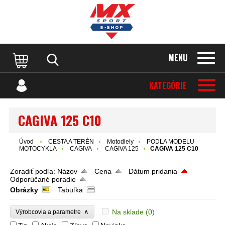
MENU
KATEGÓRIE
CAGIVA 125 C10
Úvod
CESTA A TERÉN
Motodiely
PODĽA MODELU
MOTOCYKLA
CAGIVA
CAGIVA 125
CAGIVA 125 C10
Zoradiť podľa:
Názov
Cena
Dátum pridania
Odporúčané poradie
Obrázky
Tabuľka
∧
Na sklade
(0)
Výrobcovia a parametre