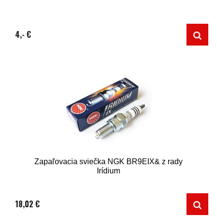
4,- €
Zapaľovacia sviečka NGK BR9EIX& z rady
Irídium
18,02 €