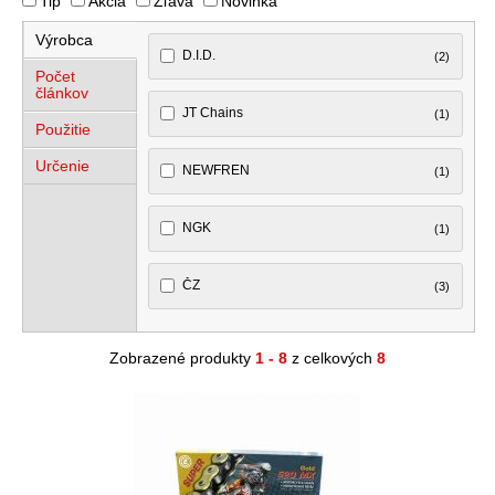
Tip
Akcia
Zľava
Novinka
Výrobca
D.I.D.
(2)
Počet
článkov
JT Chains
(1)
Použitie
Určenie
NEWFREN
(1)
NGK
(1)
ČZ
(3)
Zobrazené produkty
1 - 8
z celkových
8