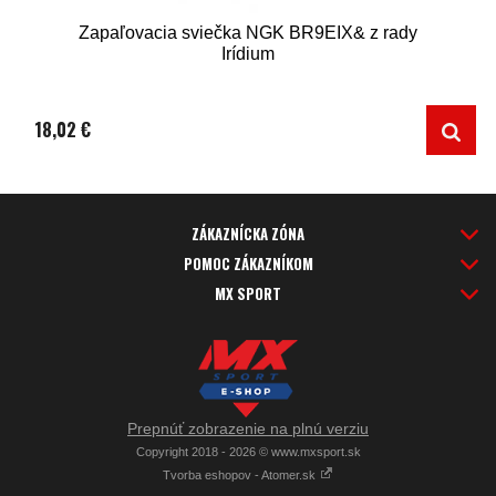
Zapaľovacia sviečka NGK BR9EIX& z rady
Irídium
18,02 €
ZÁKAZNÍCKA ZÓNA
POMOC ZÁKAZNÍKOM
MX SPORT
Prepnúť zobrazenie na plnú verziu
Copyright 2018 - 2026 © www.mxsport.sk
Tvorba eshopov - Atomer.sk