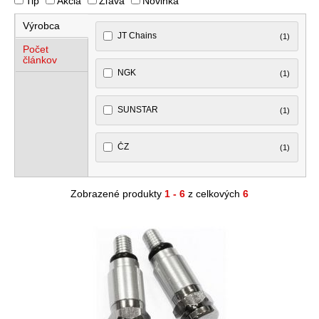
Tip
Akcia
Zľava
Novinka
Výrobca
JT Chains
(1)
Počet
článkov
NGK
(1)
SUNSTAR
(1)
ČZ
(1)
Zobrazené produkty
1 - 6
z celkových
6