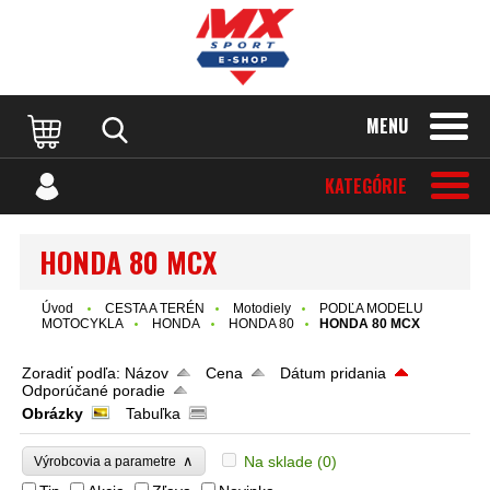
MENU
KATEGÓRIE
HONDA 80 MCX
Úvod
CESTA A TERÉN
Motodiely
PODĽA MODELU
MOTOCYKLA
HONDA
HONDA 80
HONDA 80 MCX
Zoradiť podľa:
Názov
Cena
Dátum pridania
Odporúčané poradie
Obrázky
Tabuľka
∧
Na sklade
(0)
Výrobcovia a parametre