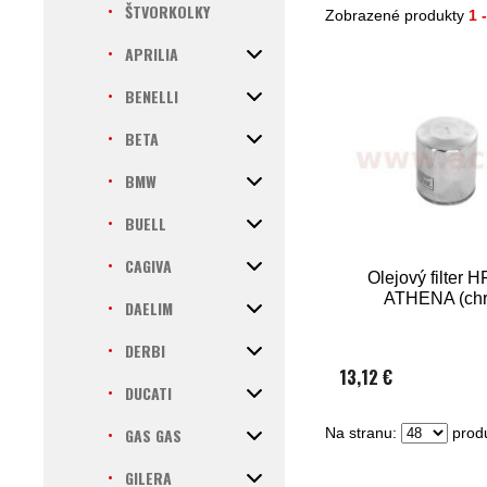
ŠTVORKOLKY
Zobrazené produkty
1 
APRILIA
BENELLI
BETA
BMW
BUELL
CAGIVA
Olejový filter 
ATHENA (ch
DAELIM
DERBI
13,12 €
DUCATI
GAS GAS
Na stranu:
produ
GILERA