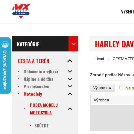
VYBERT
HARLEY DAV
KATEGÓRIE
Úvod
CESTA A TE
CESTA A TERÉN
Oblečenie a výbava
Zoradiť podľa:
Názov
Náplne a údržba
Príslušenstvo
∧
Na s
Výrobca
Motodiely
Výrobca
PODĽA MODELU
MOTOCYKLA
SKÚTRE