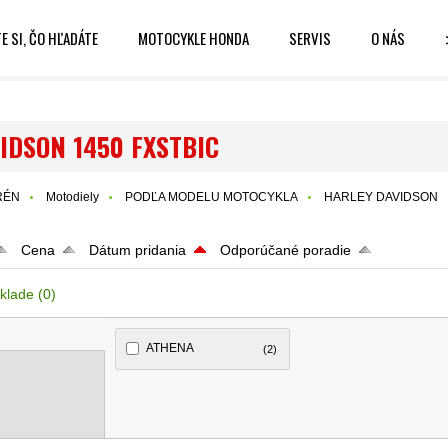
E SI, ČO HĽADÁTE
MOTOCYKLE HONDA
SERVIS
O NÁS
IDSON 1450 FXSTBIC
RÉN
Motodiely
PODĽA MODELU MOTOCYKLA
HARLEY DAVIDSON
Cena
Dátum pridania
Odporúčané poradie
klade
(0)
ATHENA
(2)