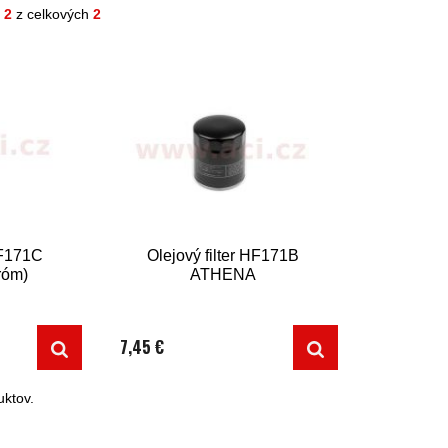
- 2
z celkových
2
HF171C
Olejový filter HF171B
róm)
ATHENA
7,45 €
ktov.