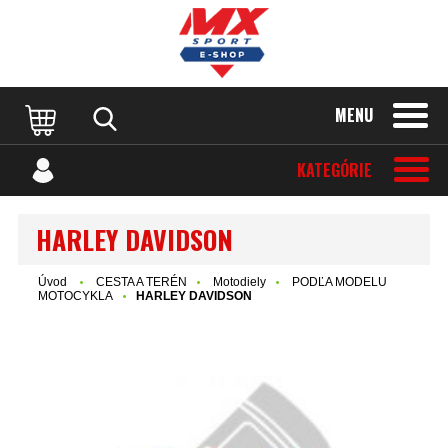
MENU
KATEGÓRIE
HARLEY DAVIDSON
Úvod
CESTA A TERÉN
Motodiely
PODĽA MODELU
MOTOCYKLA
HARLEY DAVIDSON